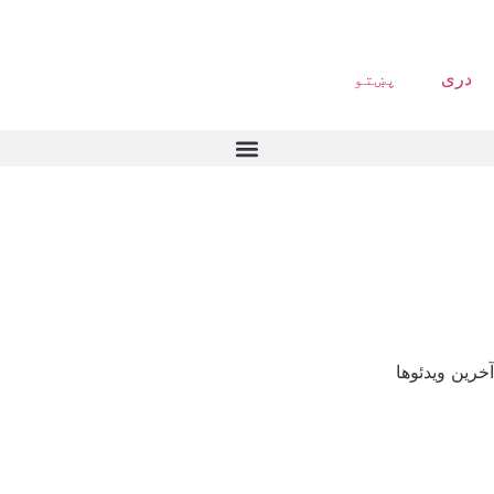
دری
پښتو
آخرین ویدئوها