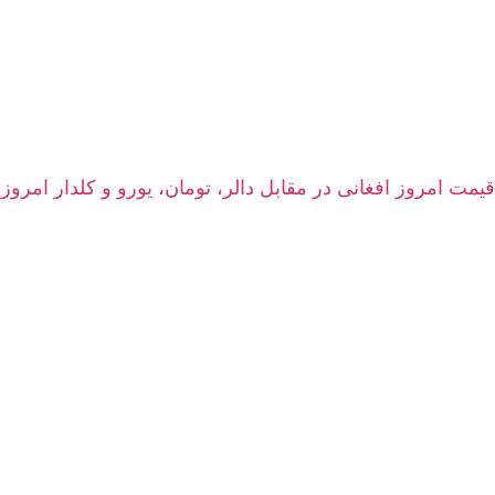
قیمت امروز افغانی در مقابل دالر، تومان، یورو و کلدار امروز پنجشنبه 15 اسد ۱۴۰۵ | نرخ زنده سرا