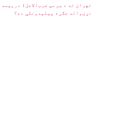
تهران ته د ټرمپ ضرب‌الاجل؛ درېیمه
نړۍواله جګړه پیلېدونکې ده؟