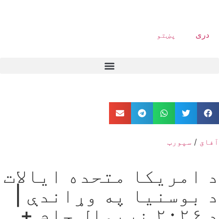
دری
پښتو
آفاق
/
سپورټ
د امریکا متحده ایالات
د بوسنیا په وړاندې |
د ۲۰۲۶ نړیوال جام +