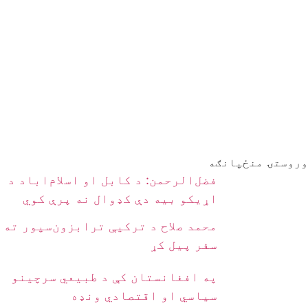
وروستۍ منځپانګه
فضل‌الرحمن: د کابل او اسلام‌اباد د
اړیکو بیه دې کډوال نه پرې کوي
محمد صلاح د ترکیې ترابزون‌سپور ته
سفر پیل کړ
په افغانستان کې د طبیعي سرچینو
سیاسي او اقتصادي ونډه