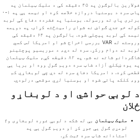
فولارین بالوګون په ۴۵ دقیقه کې د ملیک ټیلمان په
پاس سره د بوسنیا دروازه خلاصه کړه او نیمه یې په ۱-۰
برتری پای ته ورسوله. بوسنیا په فشرده دفاع کې لوبه
کوله خو جدي ګواښ نه شوای رامینځته کړای. په دویمه
نیمه کې لوبه پیچلې شوه. بالوګون په ۶۴ دقیقه کې
وروسته له VAR بررسی اخراج شو او امریکا لس کسي
لوبه ته دوام ورکړ. سره له دې، د موریسیو پوچتینو
شاګردانو شاته نه شو. په ۸۲ دقیقه کې، ملیک ټیلمان
په یوه ښکلي آزاد شاټ سره دویم ګول ووه او بریا یې
قطعی کړه. د امریکا دفاع سره له دې چې لوبغاړي کم
وو، کلکه پاتې شوه او بوسنیا لږې موقعې درلودې.
د لوبې حواشي او د لوبغاړو
ځلان
ملیک ټیلمان
بې له شکه د لوبې غوره لوبغاړی و؛
لومړی ګول یې جوړ کړ او دویم ګول یې په
استادانه شاټ سره ثبت کړ.