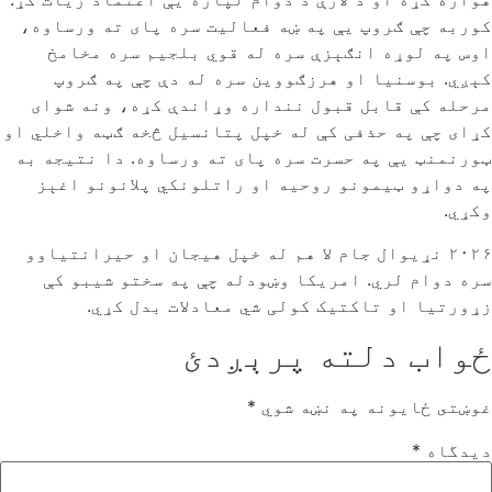
کوربه چې ګروپ یې په ښه فعالیت سره پای ته ورساوه،
اوس په لوړه انګېزې سره له قوي بلجیم سره مخامخ
کېږي. بوسنیا او هرزګووین سره له دې چې په ګروپ
مرحله کې قابل قبول ننداره وړاندې کړه، ونه شوای
کړای چې په حذفی کې له خپل پتانسیل څخه ګټه واخلي او
ټورنمنټ یې په حسرت سره پای ته ورساوه. دا نتیجه به
په دواړو ټیمونو روحیه او راتلونکي پلانونو اغېز
وکړي.
۲۰۲۶ نړیوال جام لا هم له خپل هیجان او حیرانتیاوو
سره دوام لري. امریکا وښودله چې په سختو شیبو کې
زړورتیا او تاکتیک کولی شي معادلات بدل کړي.
ځواب دلته پرېږدئ
غوښتى ځایونه په نښه شوي
*
دیدگاه
*