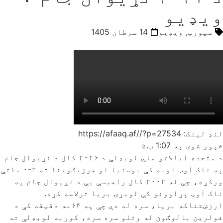
ویډیو
سپورټ
,
ویډیو
14 سرطان 1405
لنډ لینک: https://afaaq.af//?p=27534
خپور شوی په
1:07 ب.ظ
د متحده ایالاتو ملي لوبډلې د ۲۰۲۶ کال د نړیوال جام
په ناک آوټ لوبه کې بوسنیا او هرزیګوینا ته ۲-۰ ماتې
ورکړه، چې له ۲۰۰۲ کال راهیسې یې د نړیوال جام په
ناک آوټ پړاوونو کې لومړۍ بریا ترلاسه کړه.
ارزښتناکه بریا، سره له دې چې په ۶۴مه دقیقه کې د
فولرین بالوګون له وتلو سره سره، کوربه لوبډلې ته