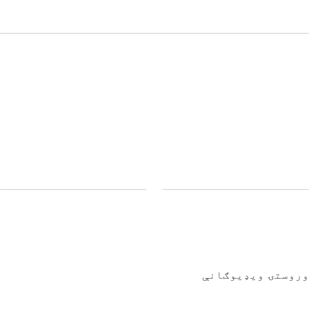
وروستۍ ویډیوګانې