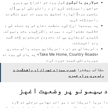
فولارین بالوګون
ګول ووه خو اخراج یې ډېرې
حواشي رامینځته کړې او د راتلونکې لوبې (له
بلجیم سره) لپاره تعلیق به ټیم ته نوې ننګونه
رامینځته کړي.
په بوسنیا اړخ کې، منظمه دفاع خو په حمله کې د
خلاقیت نشتوالی، د بیرته راګرځېدو مخه ونیوله.
کلیدي لوبغاړي یې له محدودو فرصتونو څخه ګټه
ونه اخیستله.
د لوبغالي جو او د امریکايي مینه والو سندرې
«Take Me Home, Country Roads» په پای کې یوه نه
هېرېدونکې شیبه جوړه کړه.
مطالب بیشتر:
خبری میز- د تهران او واشنګټن د
ولومړي پړاو خبرې
د ټیمونو پر وضعیت اغېز
دا بریا امریکا ته د یو اتم نهایی مرحلې ته لاره
هواره کړه او د لارې د دوام لپاره یې اعتماد زیات کړ.