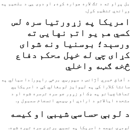
بل پړاو ته د تګ لاره هواره کړه، او دوی یې د بلجیم په
وړاندې تنظیم کړل.
امریکا په زړورتیا سره لس
کسي هم یو اتم نهایی ته
ورسېد؛ بوسنیا ونه شوای
کړای چې له خپل محکم دفاع
څخه ګټه واخلي
د آفاق خبري آژانس د سپورټي برخې راپور: دا سیالي په
سانتا کلارا کې په لیوایز لوبغالي کې د امریکايي
تماشاچیانو په ډک او زړور جو سره ترسره شوه او د
متحده ایالاتو د ارادې او ټیمي انسجام سمبول و.
د لوبې حساسې شیبې او کیسه
لومړۍ نیمه د امریکا په نسبي برتری سره تېره شوه.