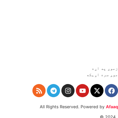
زموږ په اړه
موږ سره اړیکه
All Rights Reserved. Powered by
Afaaq
.2024 ©