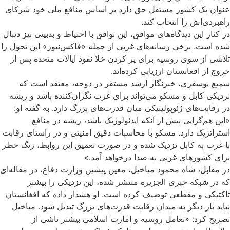
عنوان یک کشور مستقل حق دارد بر اساس منافع ملی خود شرکای
راهبردی‌اش را انتخاب کند.
در کنار این دیدگاه‌های موافق، این توافق با احتیاط و بدبینی نیز دنبال
شده است. برخی رسانه‌های غربی از جمله «فاکس‌نیوز» این تحول را
تلاشی از سوی روسیه برای پر کردن خلأ نفوذ ایالات متحده پس از
خروج از افغانستان ارزیابی کرده‌اند.
سمیع یوسفزی، خبرنگار ارشد مستقر در دوحه، معتقد است که
نزدیکی کابل و مسکو می‌تواند برای غرب نگران‌کننده باشد و ریشه
در رقابت‌های ژئوپولیتیکی میان قدرت‌های بزرگ دارد. به گفته او:
«این هم‌گرایی بیش از آنکه ایدئولوژیک باشد، ریشه در منافع
استراتژیک دارد. مسکو با محاسبات دقیق امنیتی و در راستای رقابت
با غرب به کابل نزدیک شده و در صورت تعمیق این روابط، زنگ خطر
برای کشورهای غربی به صدا درخواهد آمد.»
در مقابل، شاه محمود میاخیل، معین پیشین وزارت دفاع، در مقاله‌ای
که در شبکه خبری الجزیره منتشر شده، این نزدیکی را بیشتر
تاکتیکی و مقطعی توصیف کرده است. او هشدار داده که افغانستان
نباید بار دیگر به میدان رقابت قدرت‌های بزرگ تبدیل شود. میاخیل
تصریح کرد: «تعامل روسیه و امارت اسلامی بیشتر ناشی از