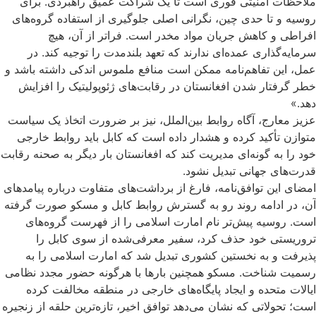
ملاحظات امنیتی فوری است تا یک شراکت عمیق راهبردی. برای
روسیه و تا حدی چین، نگرانی اصلی جلوگیری از استفاده گروه‌های
افراطی و کاهش جریان مواد مخدر است. فراتر از آن، هیچ
سرمایه‌گذاری عمده‌ای ندارند که تعهد بلندمدت را توجیه کند. در
عمل، این تفاهم‌نامه ممکن است منافع ملموس اندکی داشته باشد و
خطر گرفتار شدن افغانستان در رقابت‌های ژئوپولیتیک را افزایش
دهد.»
عزیز معارج، آگاه روابط بین‌الملل، نیز بر ضرورت اتخاذ یک سیاست
متوازن تأکید کرده و هشدار داده است که کابل باید روابط خارجی
خود را به گونه‌ای مدیریت کند که افغانستان بار دیگر به صحنه رقابت
قدرت‌های جهانی تبدیل نشود.
امضای این توافق‌نامه، فارغ از برداشت‌های متفاوت درباره پیامدهای
آن، در ادامه روند رو به گسترش روابط کابل و مسکو صورت گرفته
است. روسیه پیش‌تر نام امارت اسلامی را از فهرست گروه‌های
تروریستی خود حذف کرد، سفیر معرفی‌شده از سوی کابل را
پذیرفت و به نخستین کشوری تبدیل شد که امارت اسلامی را به
رسمیت شناخت. مسکو همچنین بارها با هرگونه حضور مجدد نظامی
ایالات متحده و ایجاد پایگاه‌های خارجی در منطقه مخالفت کرده
است؛ تحولاتی که نشان می‌دهد توافق اخیر، تازه‌ترین حلقه از زنجیره