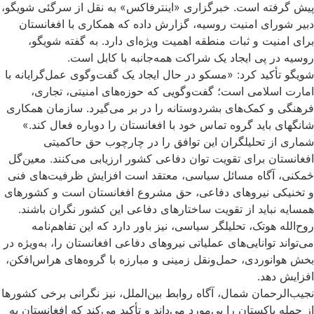
پیش گرفته است. خبرگزاری «اینترفاکس» به نقل از سرگئی شویگو،
دبیر شورای امنیت روسیه، گزارش داده که همکاری با افغانستان
برای امنیت و ثبات منطقه اهمیت ویژه‌ای دارد. به گفته شویگو،
روسیه در پی ایجاد یک شراکت همه‌جانبه با کابل است.
شویگو تأکید کرد: «مسکو در حال ایجاد یک گفت‌وگوی عمل‌گرایانه با
امارت اسلامی است؛ گفت‌وگویی که حوزه‌های امنیتی، تجاری،
فرهنگی و کمک‌های بشردوستانه را در بر می‌گیرد. سازمان همکاری
شانگهای باید گروه تماس خود با افغانستان را دوباره فعال کند.»
شماری از تحلیلگران این توافق را در چارچوب حق حاکمیتی
افغانستان برای تقویت توان دفاعی کشور ارزیابی می‌کنند. معین‌گل
څمکنی، آگاه مسائل سیاسی، معتقد است افزایش ظرفیت‌های فنی
و تخنیکی نیروهای دفاعی، حق مشروع افغانستان است و کشورهای
همسایه نباید از تقویت ساختارهای دفاعی این کشور نگران باشند.
روح‌الله هوتک، تحلیلگر سیاسی، نیز باور دارد که این تفاهم‌نامه
می‌تواند توانایی‌های عملیاتی نیروهای دفاعی افغانستان را، به‌ویژه در
بخش هوانوردی، حمل‌ونقل زمینی و مبارزه با گروه‌های هراس‌افکن،
افزایش دهد.
نجیب‌الرحمان شمال، آگاه روابط بین‌الملل، نیز نگرانی برخی کشورها
از جمله پاکستان را بی‌مورد می‌داند و تأکید می‌کند که افغانستان به