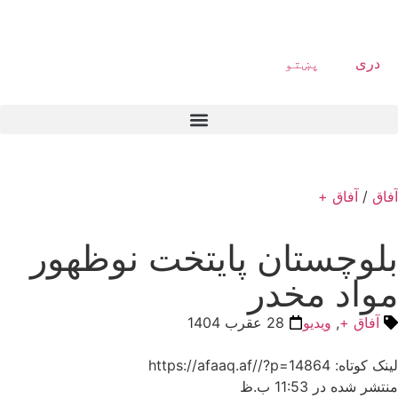
دری
پښتو
آفاق
/
آفاق +
بلوچستان پایتخت نوظهور
مواد مخدر
آفاق +
,
ویدیو
28 عقرب 1404
لینک کوتاه: https://afaaq.af//?p=14864
منتشر شده در
11:53 ب.ظ