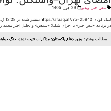
نبض خبر
,
ویدیو
29 جوزا 1405
لینک کوتاه: https://afaaq.af//?p=25940
منتشر شده در
12:08 ق.ظ
در برنامه «نبض خبر» با اجرای شکیلا «شمس» و تحلیل اختر محمد راس
مطالب بیشتر:
وزیر دفاع پاکستان: مذاکرات نتیجه ندهد، جنگ خواه