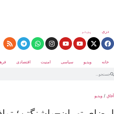
دری
پښتو
خانه
ویدیو
سیاسی
امنیت
اقتصادی
فرهن
آفاق
/
ویدیو
امضای تهران–واشنگتن؛ توا