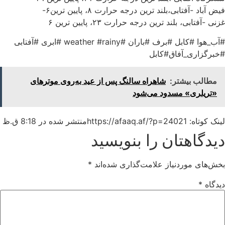
فیض آباد -آفتابی،بلند ترین درجه حرارت ۸، پایین ترین۶-
غزنی -آفتابی، بلند ترین درجه حرارت ۲۳، پایین ترین ۶
#آب_هوا #کابل #برف #باران #weather #rainy #ابری #آفتابی
#خبرگزاری_آفاق#کابل
مطالب بیشتر:
شاهراه سالنگ پس از عید به‌روی موترهای
«تریلری» مسدود می‌شود
لینک کوتاه: https://afaaq.af/?p=24021
منتشر شده در
8:18 ق.ظ
دیدگاهتان را بنویسید
بخش‌های موردنیاز علامت‌گذاری شده‌اند
*
دیدگاه
*