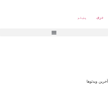
دری
پښتو
آخرین ویدئوها