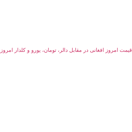
قیمت امروز افغانی در مقابل دالر، تومان، یورو و کلدار امروز پنجشنبه 15 اسد ۱۴۰۵ | نرخ زنده سرا