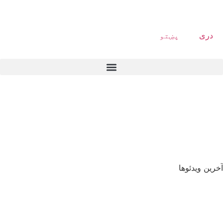
دری
پښتو
آخرین ویدئوها