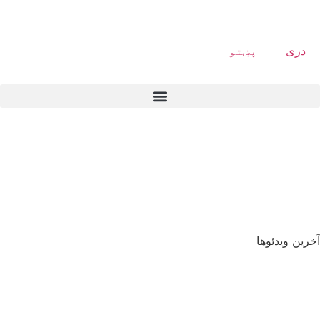
دری
پښتو
آخرین ویدئوها