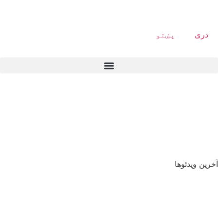
دری
پښتو
آخرین ویدئوها