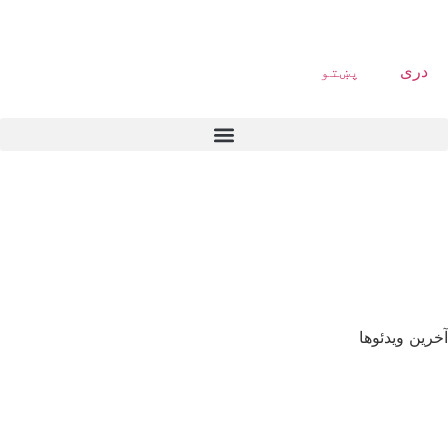
دری
پښتو
آخرین ویدئوها