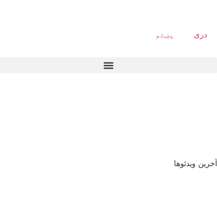
دری
پښتو
آخرین ویدئوها