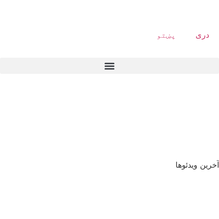
دری
پښتو
آخرین ویدئوها