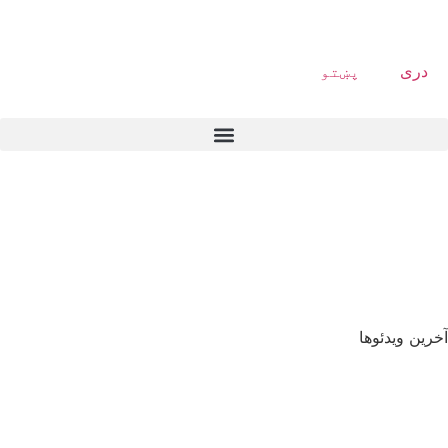
دری
پښتو
آخرین ویدئوها