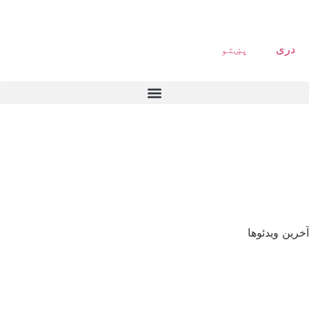
دری
پښتو
آخرین ویدئوها