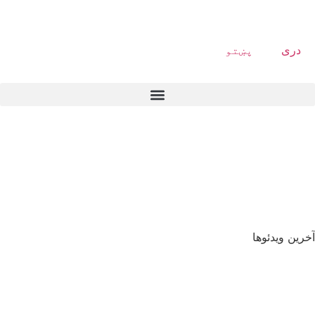
دری
پښتو
آخرین ویدئوها