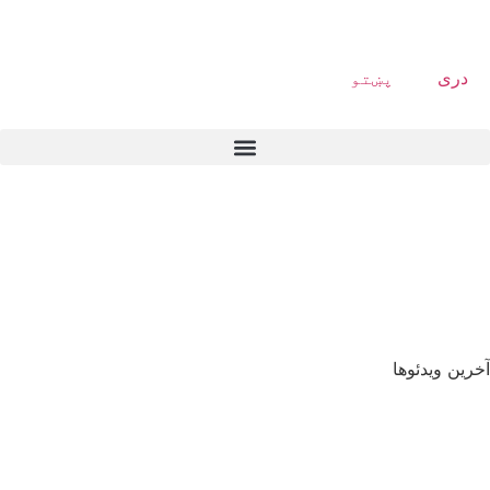
دری
پښتو
آخرین ویدئوها