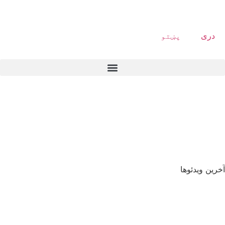
دری
پښتو
آخرین ویدئوها