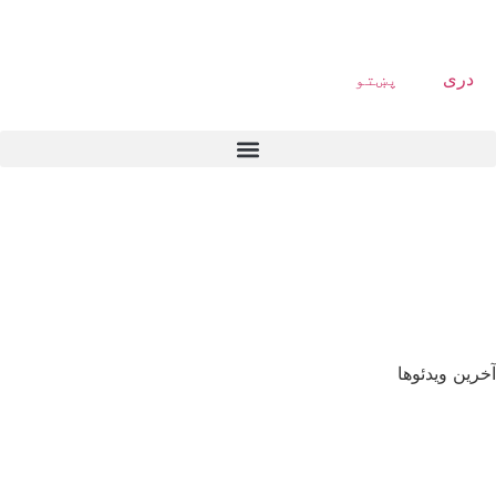
دری
پښتو
آخرین ویدئوها