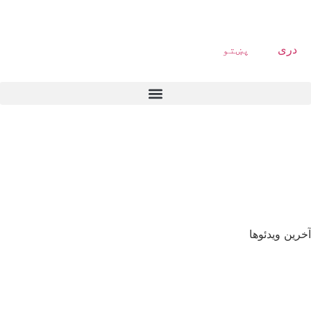
دری
پښتو
آخرین ویدئوها