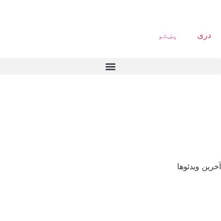
دری
پښتو
آخرین ویدئوها