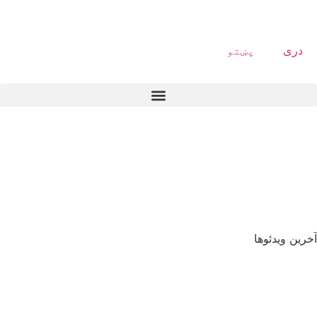
دری
پښتو
آخرین ویدئوها