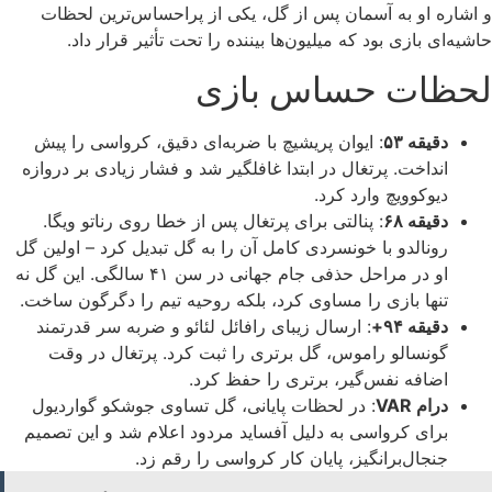
و اشاره او به آسمان پس از گل، یکی از پراحساس‌ترین لحظات
حاشیه‌ای بازی بود که میلیون‌ها بیننده را تحت تأثیر قرار داد.
لحظات حساس بازی
دقیقه ۵۳
: ایوان پریشیچ با ضربه‌ای دقیق، کرواسی را پیش
انداخت. پرتغال در ابتدا غافلگیر شد و فشار زیادی بر دروازه
دیوکوویچ وارد کرد.
دقیقه ۶۸
: پنالتی برای پرتغال پس از خطا روی رناتو ویگا.
رونالدو با خونسردی کامل آن را به گل تبدیل کرد – اولین گل
او در مراحل حذفی جام جهانی در سن ۴۱ سالگی. این گل نه
تنها بازی را مساوی کرد، بلکه روحیه تیم را دگرگون ساخت.
دقیقه ۹۴+
: ارسال زیبای رافائل لئائو و ضربه سر قدرتمند
گونسالو راموس، گل برتری را ثبت کرد. پرتغال در وقت
اضافه نفس‌گیر، برتری را حفظ کرد.
درام VAR
: در لحظات پایانی، گل تساوی جوشکو گواردیول
برای کرواسی به دلیل آفساید مردود اعلام شد و این تصمیم
جنجال‌برانگیز، پایان کار کرواسی را رقم زد.