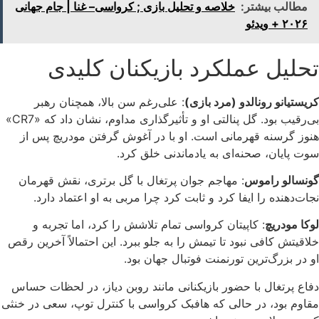
مطالب بیشتر:
خلاصه و تحلیل بازی ; کرواسی– غنا | جام جهانی
۲۰۲۶ + ویدئو
تحلیل عملکرد بازیکنان کلیدی
کریستیانو رونالدو (مرد بازی)
: علی‌رغم سن بالا، همچنان رهبر
بی‌رقیب بود. گل پنالتی او و تأثیرگذاری مداوم، نشان داد که «CR7»
هنوز گرسنه قهرمانی است. او با در آغوش گرفتن مودریچ پس از
سوت پایان، صحنه‌ای به یادماندنی خلق کرد.
گونسالو راموس
: مهاجم جوان پرتغال با گل برتری، نقش قهرمان
نجات‌دهنده را ایفا کرد و ثابت کرد چرا مربی به او اعتماد دارد.
لوکا مودریچ
: کاپیتان کرواسی تمام تلاشش را کرد، اما تجربه و
خلاقیتش کافی نبود تا تیمش را به جلو ببرد. این احتمالاً آخرین رقص
او در بزرگ‌ترین تورنمنت فوتبال جهان بود.
دفاع پرتغال با حضور بازیکنانی مانند روبن دیاز، در لحظات حساس
مقاوم بود، در حالی که هافبک کرواسی با کنترل توپ، سعی در خنثی