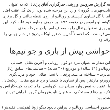
به گزارش سرویس ورزشی خبرگزاری آفاق
پرتغال که به عنوان
نایب‌قهرمان گروه K وارد این مرحله شده بود، از یک گل عقب افتاد
اما با گل تساوی کریستیانو رونالدو از روی نقطه پنالتی و گل برتری
گونسالو راموس در دقیقه ۹۴+، بر حریف مقاوم خود غلبه کرد. این
پیروزی نه تنها پرتغال را به مصاف اسپانیا در مرحله بعدی
می‌فرستد، بلکه احتمالاً آخرین حضور لوکا مودریچ در جام جهانی را
رقم زد.
حواشی پیش از بازی و جو تیم‌ها
این دیدار به عنوان نبرد دو غول اروپایی و آخرین تقابل احتمالی
رونالدو (۴۱ ساله) و مودریچ (۴۰ ساله) – هم‌تیمی‌های سابق رئال
مادرید – شناخته می‌شد. پرتغال با نسل طلایی خود و مربی‌گری
روبرتو مارتینز، پس از تساوی با کلمبیا و برد قاطع مقابل ازبکستان،
با اعتماد به نفس وارد میدان شد. کرواسی اما با تجربه کهنه‌کارانش و
تکیه بر دفاع مستحکم، به عنوان نایب‌قهرمان گروه L راهی تورنتو
شده بود.
حضور احساسی رونالدو با پیراهن یادبود دیگو ژوتا (هم‌تیمی فقیدش)