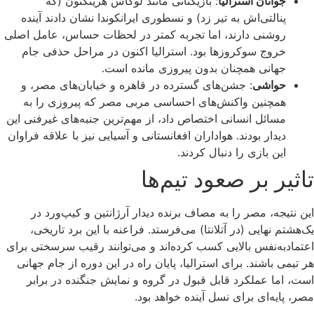
جوانان استرالیا
: بازیکنانی مانند لوکاس هرینگتون (که
پنالتی‌اش به تیر زد) و نسطوری ایرانکوندا نشان دادند آینده
روشنی دارند، اما تجربه کمتر در لحظات حساس، عامل اصلی
خروج سوکروزها بود. استرالیا اکنون در مراحل حذفی جام
جهانی همچنان بدون پیروزی مانده است.
حواشی
: جشن‌های گسترده در قاهره و خیابان‌های مصر، و
همچنین واکنش‌های احساسی مربی مصر که پیروزی را به
مسائل انسانی اختصاص داد، از مهم‌ترین جنبه‌های غیرفنی این
دیدار بودند. هواداران افغانستانی و آسیایی نیز با علاقه فراوان
این بازی را دنبال کردند.
تاثیر بر صعود تیم‌ها
این نتیجه، مصر را به مصاف برنده دیدار آرژانتین و کیپ‌ورد در
یک‌هشتم نهایی (در آتلانتا) می‌فرستد. فراعنه با این برد تاریخی،
اعتمادبه‌نفس بالایی کسب کرده‌اند و می‌توانند رقیب سرسختی برای
هر تیمی باشند. برای استرالیا، پایان راه در این دوره از جام جهانی
است، اما عملکرد قابل قبول در گروه و نمایش جنگنده در برابر
مصر، پایه‌ای برای نسل آینده خواهد بود.