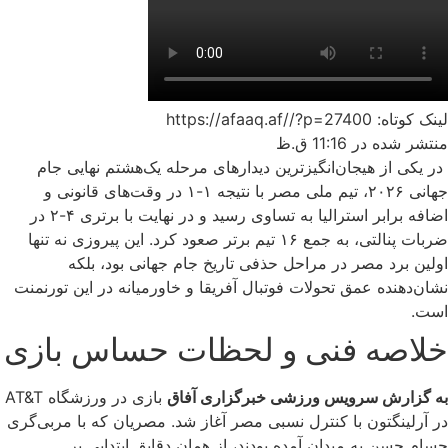
لینک کوتاه: https://afaaq.af//?p=27400
منتشر شده در
11:16 ق.ظ
در یکی از هیجان‌انگیزترین دیدارهای مرحله یک‌هشتم نهایی جام
جهانی ۲۰۲۶، تیم ملی مصر با نتیجه ۱-۱ در وقت‌های قانونی و
اضافه برابر استرالیا به تساوی رسید و در نهایت با برتری ۴-۲ در
ضربات پنالتی، به جمع ۱۶ تیم برتر صعود کرد. این پیروزی نه تنها
اولین برد مصر در مراحل حذفی تاریخ جام جهانی بود، بلکه
نشان‌دهنده عمق تحولات فوتبال آفریقا و خاورمیانه در این تورنمنت
است.
خلاصه فنی و لحظات حساس بازی
به گزارش سرویس ورزشی خبرگزاری آفاق
بازی در ورزشگاه AT&T
در آرلینگتون با کنترل نسبی مصر آغاز شد. مصریان که با مربی‌گری
حسام حسن به میدان آمده بودند، از همان دقایق ابتدایی بر