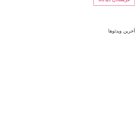
آخرین ویدئوها