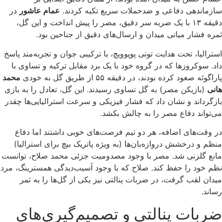
سازماندهی دفاعی و ضدحملات سریع تکیه کردند.
عمام عاشور
در
دقیقه ۱۳ با یک ضربه سر دقیق، مصر را پیش انداخت و این گل،
ثمره فشار میانی میدان و ارسال‌های دقیق از جناحین بود.
استرالیا، تحت هدایت تونی پوپوویچ، با ترکیبی جوان و تجربه‌مند پاسخ
داد. سوکروزها که در گروه خود با یک برد مقابل ترکیه و تساوی با
پاراگوئه صعود کرده بودند، در دقیقه ۵۵ از طریق گل به خودی
محمد
هانی
(بازیکن مصر) به گل تساوی رسیدند. این گل، تعادل را به بازی
بازگرداند و نشان داد که فشار فیزیکی و سرعت استرالیایی‌ها چقدر
می‌تواند دفاع مصر را به چالش بکشد.
در وقت‌های اضافه، هر دو تیم فرصت‌های خوبی داشتند اما دفاع
منظم و درخشش دروازه‌بان‌ها (به ویژه پاتریک بیچ برای استرالیا)
مانع گلزنی شد. مصر با وجود مصدومیت جزئی محمد صلاح، توانست
نظم خود را حفظ کند. صلاح که با وجود آسیب‌دیدگی همسترینگ، مرد
میدان لقب گرفت، در ضربات پنالتی نیز یکی از گل‌ها را به ثمر
رساند.
ضربات پنالتی و تصمیم‌گیری‌های