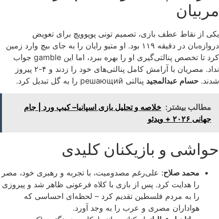
مربیان
یکی از نقاط عطف بازی، تصمیم تونی پوپوویچ برای تعویض
دروازه‌بان در دقیقه ۱۱۹ بود. او متیو رایان را به جای بیچ وارد زمین
کرد تا تخصص پنالتی‌گیری او را بهره ببرد، اما این gamble جواب
نداد. مصریان با آرامش کامل پنالتی‌های خود را زدند و ۴-۲ پیروز
شدند.
حسام عبدالمجید
پنالتی решающий را به گل تبدیل کرد.
مطالب بیشتر:
خلاصه و تحلیل بازی اسپانیا– کیپ ورد | جام
جهانی ۲۰۲۶ + ویدئو
حواشی و بازیکنان کلیدی
محمد صلاح
: علی‌رغم مصدومیت، با تجربه و رهبری خود، مصر
را هدایت کرد. پس از بازی با کلاه فرعونی ظاهر شد و پیروزی
را به مردم فلسطین تقدیم کرد – لحظه‌ای احساسی که
هواداران مصری و عرب را به وجد آورد.