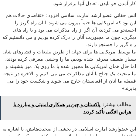
کار آمدن جو بایدن، تعادل آنها برقرار شود.
انس حقانی عضو ارشد امارت اسلامی افزود : «تقاضای حالات هم
این بود که امریکایی ها حتماً بیرون می شوند. آنان راه گریز را
اجستجو می کردند، آن اگر از راه مذکرات می بود و یا راه های
دیگری، چون ما مجبوریت آنان را درک کرده بودیم و می دانستیم که
راه گریز را جستجو دارند.
ما توسط امریکایی ها برای جهان از طریق تبلیغات و فشارهای شان
بسیار ضعیف معرفی شده بودیم، ما را وحشی معرفی کرده بودند،
اما حال همان امریکایی ها مجبور شده با ما روی یک میز بنشینند و
ما منحیث یک جناح با آنان مذاکرات می می کنیم و بالاخره در نتیجه
فیصله ما آنان از افغانستان خارج می شوند و شکست خود را می
پذیرند»
مطالب بیشتر:
پاکستان و چین بر همکاری امنیتی و مبارزه با
هراس افگنی تأکید کردند
این عضوارشد امارت اسلامی در بخشی از صحبت‌هایش، با اشاره به
توافق‌نامه دوحه، میان امارت اسلامی و‌ امریکا تصریح کرد که رهبری