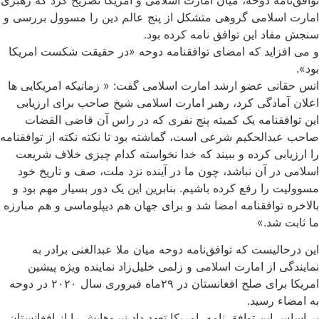
امارت اسلامی گروهی متشکل از پنج عالم دین را مسوول بررسی و
سنجش مفاد این توافق نامه کرده بود.
و می افزاید که امضای توافقنامه دوحه «در حقیقت شکست امریکا
بود».
انس حقانی عضو ارشد امارت اسلامی گفت: « زمانیکه امریکایی ها
اعلان آمادگی کرد، رهبر امارت اسلامی شیخ صاحب برای ارزیابی
این توافقنامه یک کمیته پنج نفری که در راس آن قاضی القضات
صاحب عبدالحکیم شرعی است، گماشته بود تا نکته نکته از توافقنامه
را ارزیابی کرده و ببیند که خدا نخواسته کدام چیزی خلاف شریعت
اسلامی در آن نباشد، چون ما در آینده نزد ملت، صف و تاریخ خود
مسوولیت را رفع کرده باشیم. بنابرین این یک دور بسیار مهم بود و
بالاخره توافقنامه امضا شد و برای جهان هم دیپلوماسی و هم مبارزه
ما ثابت شد.»
این درحالیست که توافق‌نامه دوحه میان ملا عبدالغنی برادر به
نمایندگی از امارت اسلامی و زلمی خلیل‌زاد نماینده ویژه پیشین
امریکا برای صلح افغانستان در ۲۹ماه فبروری سال ۲۰۲۰ در دوحه
به امضاء رسید.
بر اساس این توافق نامه، امریکا تعهد داد نیروهایش را از افغانستان