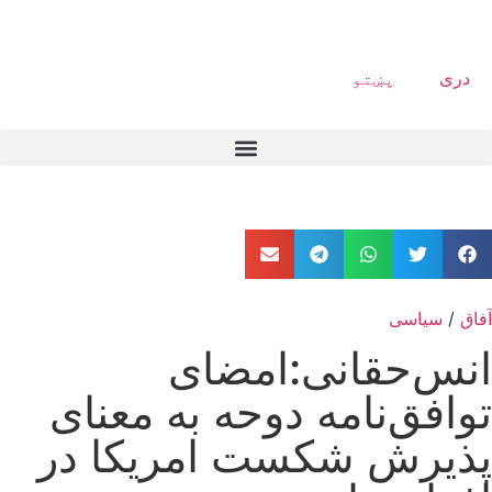
دری
پښتو
آفاق
/
سیاسی
انس‌حقانی:امضای
توافق‌نامه دوحه به معنای
پذیرش شکست امریکا در