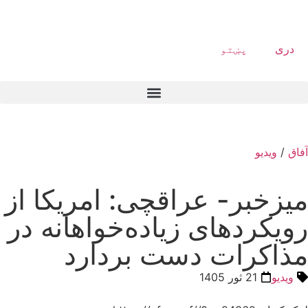
دری
پښتو
آفاق
/
ویدیو
میزخبر- عراقچی: امریکا از
رویکردهای زیاده‌خواهانه در
مذاکرات دست بردارد
ویدیو
21 ثور 1405