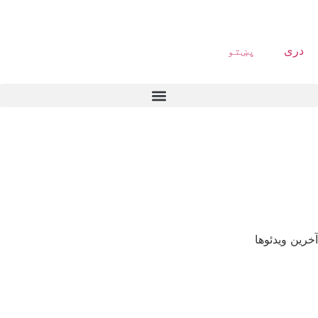
دری
پښتو
آخرین ویدئوها