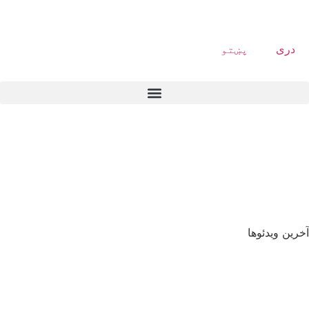
دری
پښتو
آخرین ویدئوها