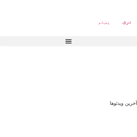
دری
پښتو
آخرین ویدئوها