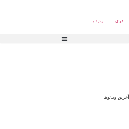
دری
پښتو
آخرین ویدئوها