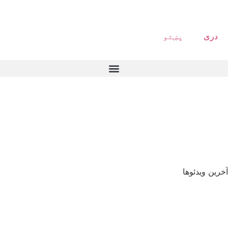
دری
پښتو
آخرین ویدئوها