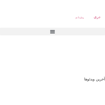
دری
پښتو
آخرین ویدئوها