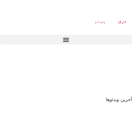
دری
پښتو
آخرین ویدئوها