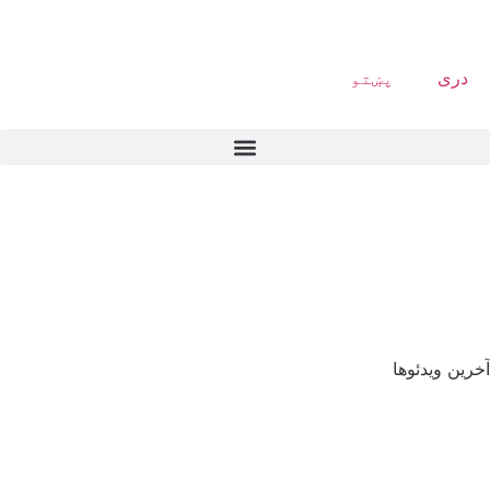
دری
پښتو
آخرین ویدئوها