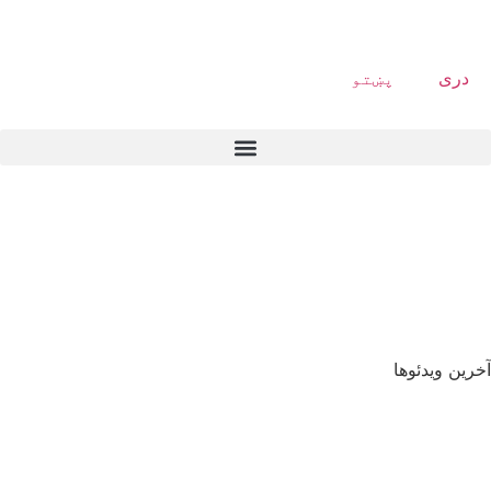
دری
پښتو
آخرین ویدئوها