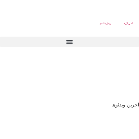
دری
پښتو
آخرین ویدئوها