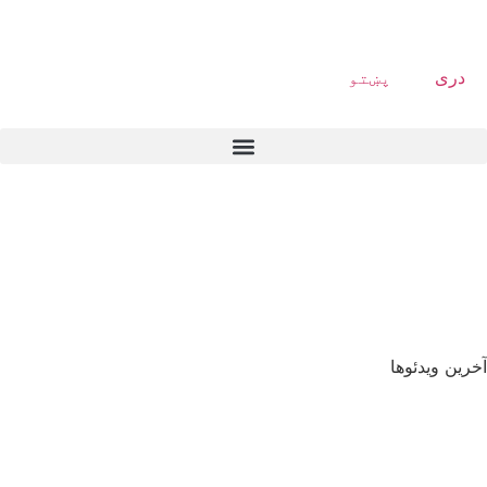
دری
پښتو
آخرین ویدئوها