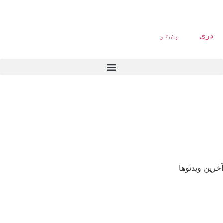
دری
پښتو
آخرین ویدئوها