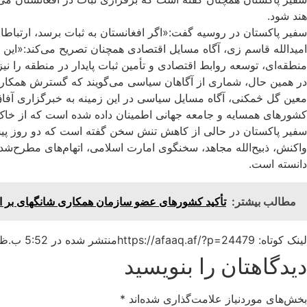
هند شود.
سفیر پاکستان در روسیه گفت:«اگر افغانستان به ثبات برسد، ارتباطا
امیدالله قاسم زی، آگاه مسایل اقتصادی همچنان تصریح می‌کند:«این رو
منطقه‌ای، توسعه روابط اقتصادی و تأمین ثبات پایدار در منطقه را نی
در همین حال، شماری از آگاهان سیاسی می‌گویند که گسترش همکاری‌ه
معین گل څمکنی، آگاه مسایل سیاسی در این زمینه به خبرگزاری آفاق 
کشورهای همسایه و جامعه جهانی اطمینان داده شده است که از خاک 
سفیر پاکستان در حالی از کاهش تنش سخن گفته است که دو روز پیش اس
واکنش، ذبیح‌الله مجاهد، سخنگوی امارت اسلامی، اتهام‌های مطرح‌شده 
دانسته است.
مطالب بیشتر:
تأکید کشورهای عضو سازمان همکاری شانگهای بر اف
لینک کوتاه: https://afaaq.af/?p=24479
منتشر شده در
5:52 ب.ظ
دیدگاهتان را بنویسید
بخش‌های موردنیاز علامت‌گذاری شده‌اند
*