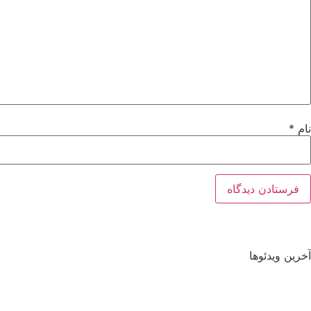
نام
*
آخرین ویدئوها