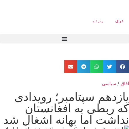
دری
پښتو
آفاق
/
سیاسی
یازدهم سپتامبر؛ رویدادی
که ربطی به افغانستان
نداشت اما بهانه اشغال شد