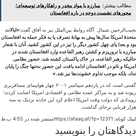
مطالب بیشتر:
مبارزه با مواد مخدر و راهکارهای توسعه‌ای؛
محورهای نشست دوحه در باره افغانستان
نجیب‌الرحمن شمال آگاه روابط بین‌الملل نیز به آفاق گفت:
«ایالات
متحدهٔ امریکا سال‌ها پیش به بهانهٔ تصرف یا به فکر حمله به افغانستان
بود و بعدا پای چهل کشور دیگر را نیز در این کشور کشید. آنان با شعار
مبارزه با تروریزم و کشتن رهبر القاعده وارد افغانستان شدند در
حالیکه رهبر القاعده، در خاک پاکستان کشته شد، حضور نظامی
امریکا و ناتو در افغانستان ادامه یافت. این حضور نه‌تنها جنگ را پایان
نداد، بلکه موجب تداوم خشونت‌ها نیز شد.»
گفتنی است که در یازدهم سپتامبر ۲۰۰۱ چهار هواپیمای مسافربری
ربوده شد و به مراکز عمده نظامی و اقتصادی امریکا اصابت کردند؛
رویدادی که دولت وقت امریکا اعلام کرد این حادثه نزدیک به سه
هزار قربانی برجای گذاشت.
لینک کوتاه: https://afaaq.af/?p=12371
منتشر شده در
4:55 ب.ظ
دیدگاهتان را بنویسید