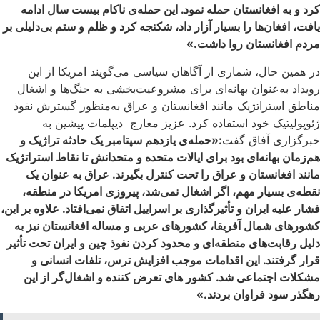
کرد و به افغانستان حمله نمود. این حمله‌ی ناکام بیست سال ادامه
یافت، افغان‌ها را بسیار آزار داد، شکنجه کرد و ظلم و ستم بی‌دلیلی بر
مردم افغانستان روا داشت.»
در همین حال، شماری از آگاهان سیاسی می‌گویند امریکا از این
رویداد به‌عنوان بهانه‌ای برای مشروعیت‌بخشی به جنگ‌ها و اشغال
مناطق استراتژیک مانند افغانستان و عراق به‌منظور گسترش نفوذ
ژئوپولیتیک خود استفاده کرد. عزیز معارج دیپلمات پیشین به
خبرگزاری آفاق گفت
:«حمله‌ی یازدهم سپتامبر یک حادثه تراژیک و
هم‌زمان بهانه‌ای بود برای ایالات متحده و متحدانش تا نقاط استراتژیک
مانند افغانستان و عراق را تحت کنترل بگیرند. عراق به عنوان یک
نقطه‌ی بسیار مهم، اگر اشغال نمی‌شد، پیروزی امریکا در منطقه،
فشار علیه ایران و تأثیرگذاری بر اسراییل اتفاق نمی‌افتاد. علاوه بر این،
کشورهای شمال آفریقا، کشورهای عربی و مساله افغانستان نیز به
دلیل رقابت‌های منطقه‌ای و محدود کردن نفوذ چین و ایران تحت تأثیر
قرار گرفتند. این اقدامات موجب افزایش ترس، تلفات انسانی و
مشکلات اجتماعی شد. کشور های تعرض کننده و اشغال‌گر از این
رهگذر سود فراوان بردند.»