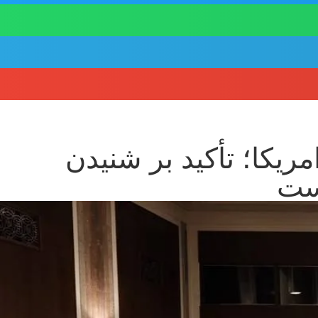
یکا؛ تأکید بر شنیدن
رست