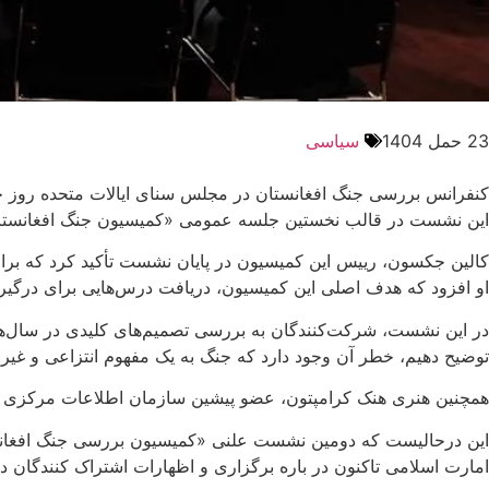
23 حمل 1404
سیاسی
کنفرانس بررسی جنگ افغانستان در مجلس سنای ایالات متحده روز جمعه (۲۲ حمل) با سخنرانی شماری از جنرالان پیشین امریکایی، دیپلومات‌ها، مشاوران سیاسی و مقام‌های پیشین افغان
این نشست در قالب نخستین جلسه عمومی «کمیسیون جنگ افغانستان
کالین جکسون، رییس این کمیسیون در پایان نشست تأکید کرد که برای
او افزود که هدف اصلی این کمیسیون، دریافت درس‌هایی برای درگیری
در این نشست، شرکت‌کنندگان به بررسی تصمیم‌های کلیدی در سال‌های 
توضیح دهیم، خطر آن وجود دارد که جنگ به یک مفهوم انتزاعی و غیر
همچنین هنری هنک کرامپتون، عضو پیشین سازمان اطلاعات مرکزی امریکا (CIA)، مأموریت سه‌ماهه نخست امریکا پس از یازدهم سپتامبر را در افغانستان موفقیت‌آمی
این درحالیست که دومین نشست علنی «کمیسیون بررسی جنگ افغانستان» روز جمع
امارت اسلامی تاکنون در باره برگزاری و اظهارات اشتراک کنندگان د