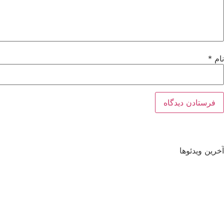
نام
*
آخرین ویدئوها