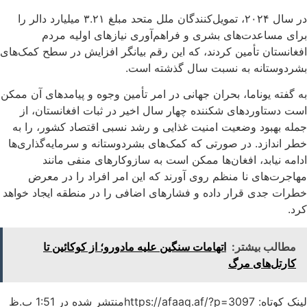
در سال ۲۰۲۴، تمویل‌کنندگان ملل متحد مبلغ ۳.۲۱ میلیارد دالر را
برای مساعدت‌های بشری و فراهم‌آوری نیازهای اولیه مردم
افغانستان تأمین کردند، که این رقم بیانگر افزایش در سطح کمک‌های
بشردوستانه به نسبت سال گذشته است.
به گفته یوناما، بحران جهانی در امر تأمین وجوه و پیامدهای آن ممکن
است دستاوردهای شکننده چهار سال اخیر در ثبات افغانستان، از
جمله بهبود وضعیت امنیت غذایی و رشد نسبی اقتصاد کشور، را به
خطر اندازد. در صورتی که کمک‌های بشردوستانه و سرمایه‌گذاری‌ها
ادامه نیابد، افغان‌ها ممکن است به سازوکارهای منفی مانند
مهاجرت‌های نا منظم روی آورند که این امر افراد را در معرض
خطرات جدی قرار داده و فشارهای اضافی را در منطقه ایجاد خواهد
کرد.
مطالب بیشتر:
اتهامات سنگین علیه مادورو؛ از کوکائین تا
کارتل‌های مرگ
لینک کوتاه: https://afaaq.af/?p=3097
منتشر شده در
1:51 ب.ظ