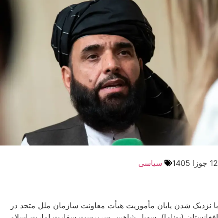
12 جوزا 1405
سیاسی
با نزدیک شدن پایان مأموریت هیأت معاونت سازمان ملل متحد در
افغانستان (یوناما)، سهیل شاهین، سرپرست سفارت امارت اسلامی