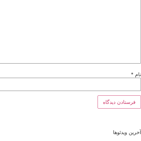
نام
*
آخرین ویدئوها