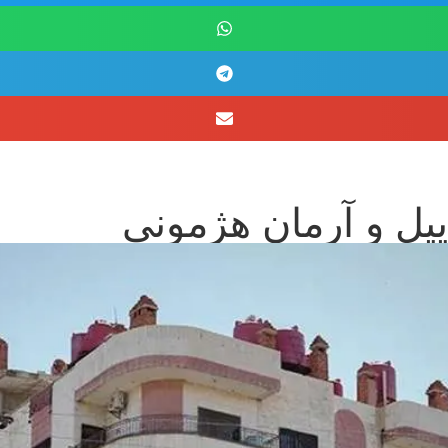
یل و آرمان هژمونی