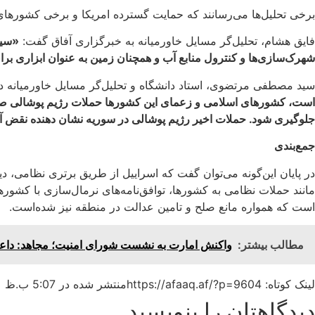
برخی تحلیل‌ها می‌رسانند که حمایت گسترده امریکا و برخی کشورهای ارو
فایق هشام، تحلیل‌گر مسایل خاورمیانه به خبرگزاری آفاق گفت:
«سیا
شهرک‌سازی‌ها و کنترول منابع آب و همچنان زمین به عنوان ابزاری بر
سید مصطفی مرتضوی، استاد دانشگاه و تحلیل‌گر مسایل خاورمیانه در
است، کشورهای اسلامی و زعمای این کشورها حملات رژیم پوشالی صهیونیس
جلوگیری شود. حملات اخیر رژیم پوشالی در سوریه نشان دهنده نقض 
جمع‌بندی
در پایان این‌گونه می‌توان گفت که اسراییل از طریق برتری نظامی، د
مانند حملات نظامی به کشورها، توافق‌نامه‌های نرمال‌سازی با کشوره
است که همواره مانع صلح و تامین عدالت در منطقه نیز شده‌است.
مطالب بیشتر:
واکنش امارت به نشست شورای امنیت؛ مجاهد: داعش
لینک کوتاه: https://afaaq.af/?p=9604
منتشر شده در
5:07 ب.ظ
دیدگاهتان را بنویسید