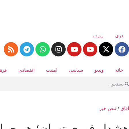
دری
پښتو
خانه
ویدیو
سیاسی
امنیت
اقتصادی
فرهن
آفاق
/
نبض خبر
هشدار فوری تهران؛ هر حمله