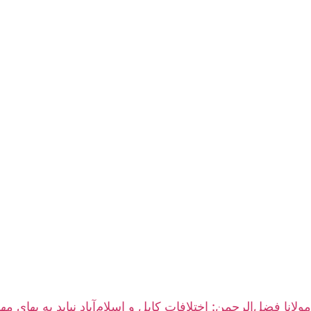
مولانا فضل‌الرحمن: اختلافات کابل و اسلام‌آباد نباید به بهای م