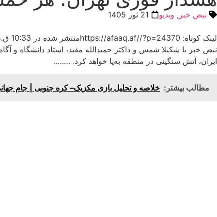
نبض خبر
,
ویدیو
21 ثور 1405
لینک کوتاه: https://afaaq.af//?p=24370
منتشر شده در
10:33 ق.ظ
نبض خبر با شکیلا شمس و داکتر حمیدالله مفید، استاد دانشگاه و آگاه 
ایران، آتش سنگینی در منطقه به‌پا خواهد کرد. ……..
مطالب بیشتر:
خلاصه و تحلیل بازی مکزیک– کره جنوبی | جام جهانی ۲۰۲۶ + وید