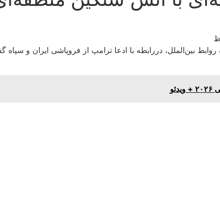
روابط بین‌الملل، دررابطه با ادعا ترامپ از فروپاشی ایران و سپاه گف
ئو