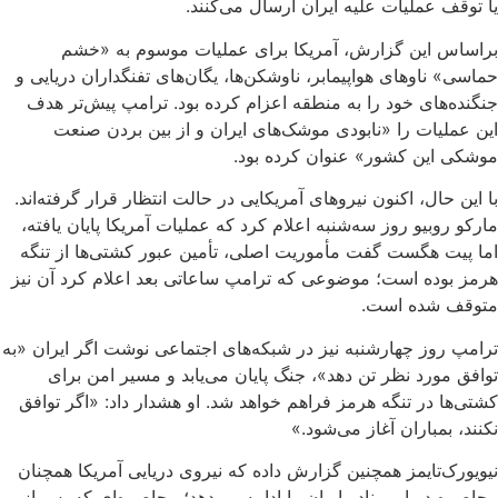
یا توقف عملیات علیه ایران ارسال می‌کنند.
براساس این گزارش، آمریکا برای عملیات موسوم به «خشم
حماسی» ناوهای هواپیمابر، ناوشکن‌ها، یگان‌های تفنگداران دریایی و
جنگنده‌های خود را به منطقه اعزام کرده بود. ترامپ پیش‌تر هدف
این عملیات را «نابودی موشک‌های ایران و از بین بردن صنعت
موشکی این کشور» عنوان کرده بود.
با این حال، اکنون نیروهای آمریکایی در حالت انتظار قرار گرفته‌اند.
مارکو روبیو روز سه‌شنبه اعلام کرد که عملیات آمریکا پایان یافته،
اما پیت هگست گفت مأموریت اصلی، تأمین عبور کشتی‌ها از تنگه
هرمز بوده است؛ موضوعی که ترامپ ساعاتی بعد اعلام کرد آن نیز
متوقف شده است.
ترامپ روز چهارشنبه نیز در شبکه‌های اجتماعی نوشت اگر ایران «به
توافق مورد نظر تن دهد»، جنگ پایان می‌یابد و مسیر امن برای
کشتی‌ها در تنگه هرمز فراهم خواهد شد. او هشدار داد: «اگر توافق
نکنند، بمباران آغاز می‌شود.»
نیویورک‌تایمز همچنین گزارش داده که نیروی دریایی آمریکا همچنان
محاصره دریایی بنادر ایران را ادامه می‌دهد؛ محاصره‌ای که پس از